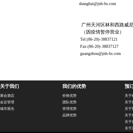
shanghai@jnh-bs.com
广州天河区林和西路威尼
（因疫情暂停营业）
Tel:(86-20)-38837121
Fax:(86-20)-38837127
guangzhou@jnh-bs.com
关于我们
我们的优势
预
展会酒店
价格优势
关于
会议管理
团队优势
关于
城市观光
管理优势
关于
品牌优势
关于
关于
关于